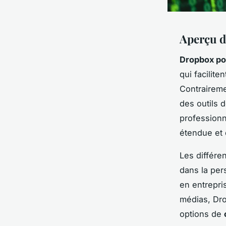
Aperçu d
Dropbox pou
qui facilit
Contrairemen
des outils d
professionn
étendue et 
Les différen
dans la pers
en entrepris
médias, Dro
options de