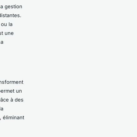
la gestion
istantes.
 ou la
st une
sa
ansforment
 permet un
Grâce à des
la
, éliminant