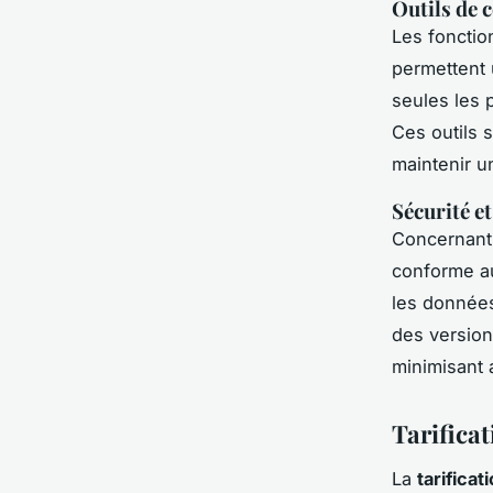
Outils de 
Les fonctio
permettent 
seules les 
Ces outils 
maintenir u
Sécurité e
Concernant
conforme a
les données
des version
minimisant 
Tarifica
La
tarifica