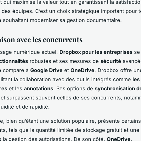
qui maximise la valeur tout en garantissant la satisfaction
é des équipes. C’est un choix stratégique important pour 
n souhaitant moderniser sa gestion documentaire.
son avec les concurrents
ysage numérique actuel,
Dropbox pour les entreprises
se 
ctionnalités
robustes et ses mesures de
sécurité
avancé
le compare à
Google Drive
et
OneDrive
, Dropbox offre un
cilitant la collaboration avec des outils intégrés comme
les
res
et les
annotations
. Ses options de
synchronisation de
el surpassent souvent celles de ses concurrents, notam
uidité et de rapidité.
e, bien qu’étant une solution populaire, présente certains
ts, tels que la quantité limitée de stockage gratuit et un
 la gestion des autorisations. De son côté,
OneDrive
,