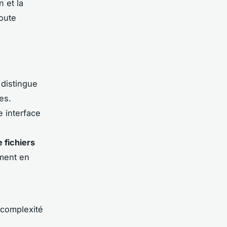
 et la
toute
distingue
es.
e interface
 fichiers
ment en
e complexité