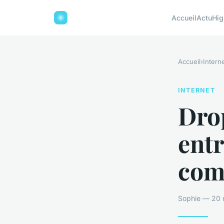
Accueil
Actu
Hig
Accueil
›
Intern
INTERNET
Dro
entr
com
Sophie — 20 