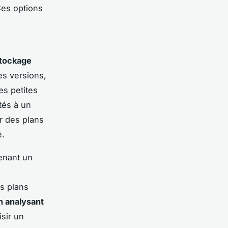
es options
tockage
es versions,
es petites
tés à un
r des plans
é.
enant un
s plans
n analysant
isir un