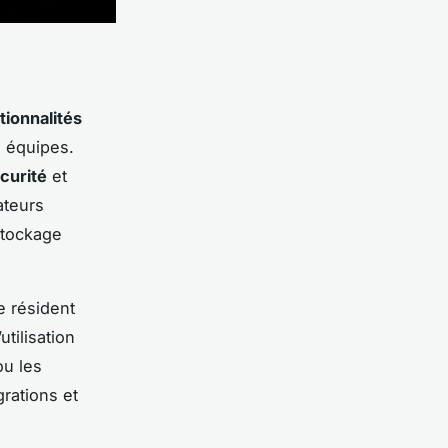
tionnalités
s équipes.
curité
et
ateurs
stockage
e résident
tilisation
ou les
rations et