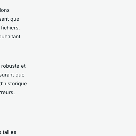
tions
ssant que
fichiers.
ouhaitant
 robuste et
surant que
d’historique
rreurs,
 tailles