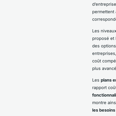
d’entrepris
permettent 
corresponde
Les niveaux 
proposé et l
des options
entreprises
coût compét
plus avancé
Les
plans e
rapport coû
fonctionnal
montre ains
les besoins