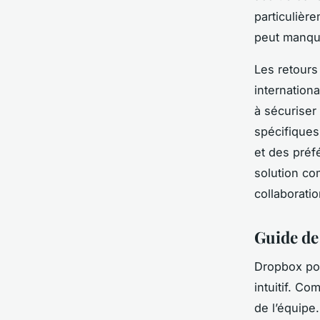
particulièr
peut manquer
Les retours
internation
à sécuriser
spécifiques
et des préf
solution co
collaborati
Guide de
Dropbox pour
intuitif. C
de l’équipe