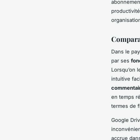
abonnement 
productivit
organisatio
Comparai
Dans le pa
par ses
fon
Lorsqu’on 
intuitive fa
commentai
en temps ré
termes de fl
Google Driv
inconvénien
accrue dans