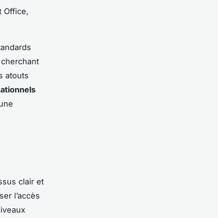
 Office,
tandards
 cherchant
s atouts
ationnels
une
sus clair et
ser l’accès
niveaux