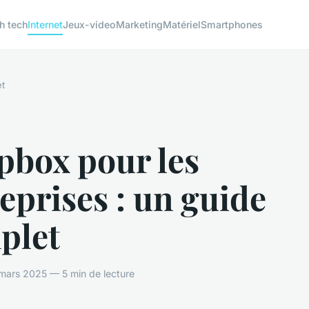
h tech
Internet
Jeux-video
Marketing
Matériel
Smartphones
et
pbox pour les
eprises : un guide
plet
mars 2025 — 5 min de lecture