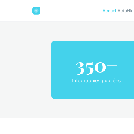
Accueil
Actu
Hig
350+
Infographies publiées