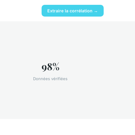
Extraire la corrélation →
98%
Données vérifiées