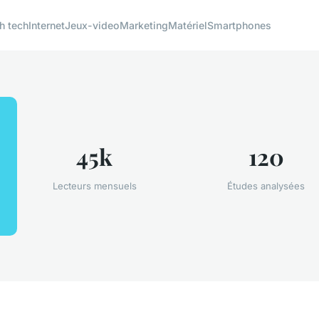
h tech
Internet
Jeux-video
Marketing
Matériel
Smartphones
45k
120
Lecteurs mensuels
Études analysées