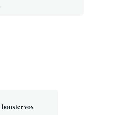
e
t booster vos