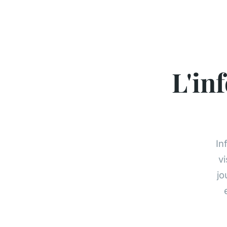
L'in
In
v
jo