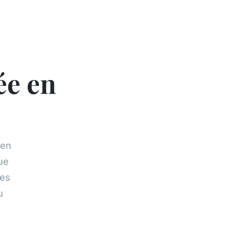
ée en
 en
ue
tes
u